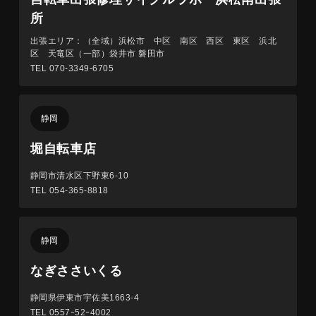
所
出張エリア：（全域）浜松市 中区 南区 西区 東区 浜北
区 天竜区（一部）袋井市 磐田市
TEL 070-3349-6705
静岡
堀自転車店
静岡市清水区下野東6-10
TEL 054-365-8818
静岡
なぎささいくる
静岡県伊東市宇佐美1663-4
TEL 0557ｰ52ｰ4002