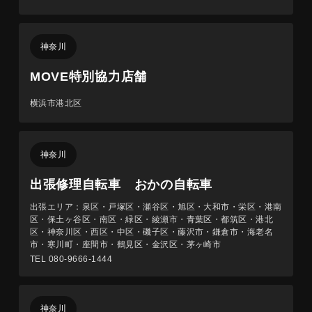
神奈川
MOVE特別協力店舗
横浜市港北区
神奈川
出張修理自転車 おかの自転車
出張エリア：泉区・戸塚区・瀬谷区・旭区・大和市・栄区・港南
区・保土ヶ谷区・南区・緑区・綾瀬市・青葉区・都筑区・港北
区・神奈川区・西区・中区・磯子区・藤沢市・鎌倉市・海老名
市・寒川町・座間市・鶴見区・金沢区・茅ヶ崎市
TEL 080-9666-1444
神奈川